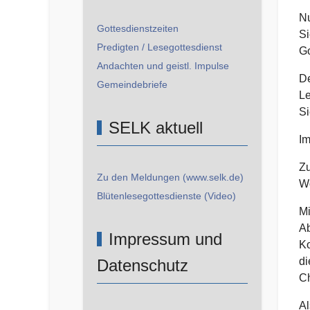
Nu
Gottesdienstzeiten
Si
Predigten / Lesegottesdienst
Go
Andachten und geistl. Impulse
De
Gemeindebriefe
Le
Si
SELK aktuell
Im
Zu
Zu den Meldungen (www.selk.de)
Wo
Blütenlesegottesdienste (Video)
Mi
Ab
Impressum und
Ko
di
Datenschutz
Ch
Al