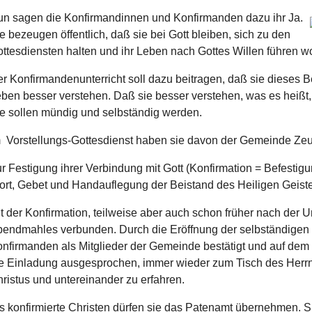
n sagen die Konfirmandinnen und Konfirmanden dazu ihr Ja.
e bezeugen öffentlich, daß sie bei Gott bleiben, sich zu den
ttesdiensten halten und ihr Leben nach Gottes Willen führen w
r Konfirmandenunterricht soll dazu beitragen, daß sie dieses B
ben besser verstehen. Daß sie besser verstehen, was es heißt, C
e sollen mündig und selbständig werden.
 Vorstellungs-Gottesdienst haben sie davon der Gemeinde Ze
r Festigung ihrer Verbindung mit Gott (Konfirmation = Befestig
rt, Gebet und Handauflegung der Beistand des Heiligen Geist
t der Konfirmation, teilweise aber auch schon früher nach der Un
endmahles verbunden. Durch die Eröffnung der selbständige
nfirmanden als Mitglieder der Gemeinde bestätigt und auf dem 
e Einladung ausgesprochen, immer wieder zum Tisch des Herrn
ristus und untereinander zu erfahren.
s konfirmierte Christen dürfen sie das Patenamt übernehmen. 