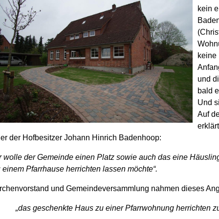
kein e
Baden
(Chri
Wohnu
keine
Anfan
und d
bald 
Und si
Auf d
erklär
ler der Hofbesitzer Johann Hinrich Badenhoop:
r wolle der Gemeinde einen Platz sowie auch das eine Häusl
 einem Pfarrhause herrichten lassen möchte“.
rchenvorstand und Gemeindeversammlung nahmen dieses Angeb
„das geschenkte Haus zu einer Pfarrwohnung herrichten zu