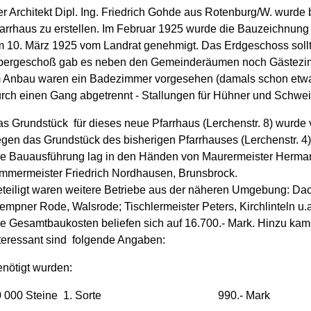
r Architekt Dipl. Ing. Friedrich Gohde aus Rotenburg/W. wurde 
arrhaus zu erstellen. Im Februar 1925 wurde die Bauzeichnung
 10. März 1925 vom Landrat genehmigt. Das Erdgeschoss sollt
bergeschoß gab es neben den Gemeinderäumen noch Gästezi
 Anbau waren ein Badezimmer vorgesehen (damals schon etwa
rch einen Gang abgetrennt - Stallungen für Hühner und Schwe
s Grundstück für dieses neue Pfarrhaus (Lerchenstr. 8) wurde
gen das Grundstück des bisherigen Pfarrhauses (Lerchenstr. 4),
e Bauausführung lag in den Händen von Maurermeister Herm
mmermeister Friedrich Nordhausen, Brunsbrock.
teiligt waren weitere Betriebe aus der näheren Umgebung: Da
empner Rode, Walsrode; Tischlermeister Peters, Kirchlinteln u.
e Gesamtbaukosten beliefen sich auf 16.700.- Mark. Hinzu kam
teressant sind folgende Angaben:
nötigt wurden:
0 000 Steine 1. Sorte 990.- Mark