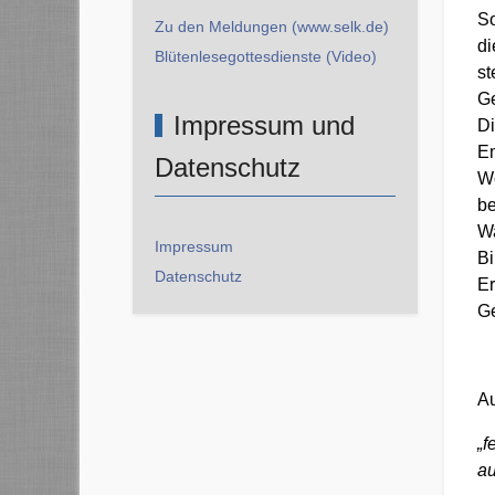
So
Zu den Meldungen (www.selk.de)
di
Blütenlesegottesdienste (Video)
st
Ge
Impressum und
Di
En
Datenschutz
Wo
be
Wa
Impressum
Bi
Datenschutz
Er
Ge
Au
„f
au