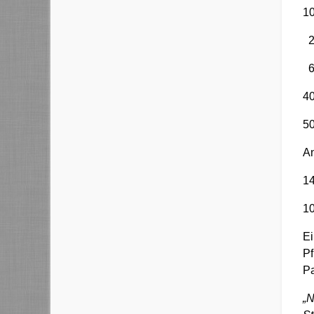
1
2
6
An
1
1
Ei
Pf
Pa
„N