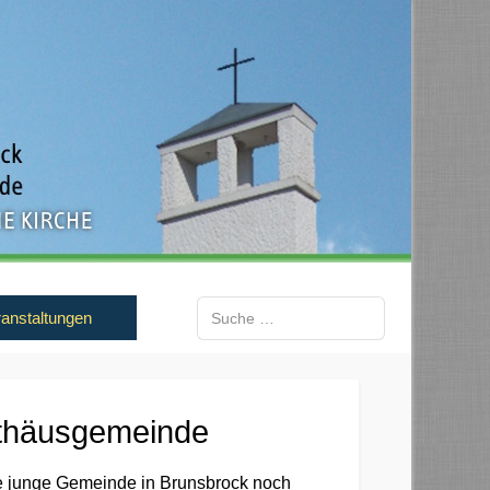
Suchen
anstaltungen
Type 2 or more characters for results.
tthäusgemeinde
e junge Gemeinde in Brunsbrock noch