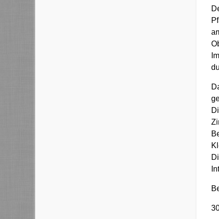
De
Pf
am
O
Im
du
Da
ge
Di
Zi
Be
Kl
Di
In
Be
3