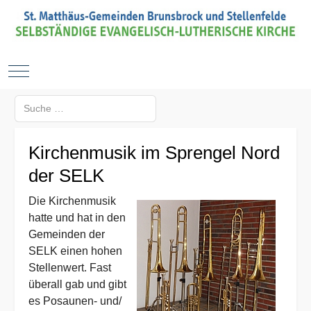
Mobile Menu Toggle
Suchen
Type 2 or more characters for results.
Kirchenmusik im Sprengel Nord
der SELK
Die Kirchenmusik
hatte und hat in den
Gemeinden der
SELK einen hohen
Stellenwert. Fast
überall gab und gibt
es Posaunen- und/