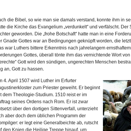
ch die Bibel, so wie man sie damals verstand, konnte ihm in se
tte die Kirche das Evangelium „verdunkelt“ und verfälscht. D
chter geworden. Die „frohe Botschaft“ hatte man in eine Ford
r Gnade Gottes war an Bedingungen geknüpft worden, die letztl
s war Luthers bittere Erkenntnis nach jahrelangem ernsthaftem 
rderungen Gottes, überall tönte ihm das vernichtende Wort von 
erechte“ Gott wird den sündigen, ungerechten Menschen bestra
ng an, Gott zu hassen.
 4. April 1507 wird Luther im Erfurter
gustinerkloster zum Priester geweiht. Er beginnt
t dem Theologie-Studium. 1510 reist er im
ftrag seines Ordens nach Rom. Er ist zwar
tsetzt über den dortigen Sittenverfall, unterzieht
ch aber doch dem üblichen Programm der
mpilger: er legt eine Generalbeichte ab, rutscht
f den Knien die Heilige Treppe hinauf, um