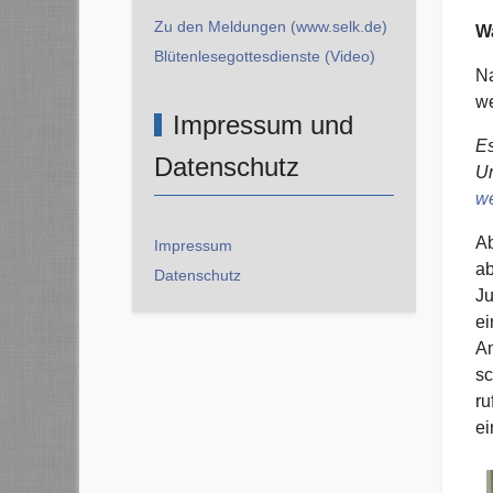
Zu den Meldungen (www.selk.de)
Wa
Blütenlesegottesdienste (Video)
Na
we
Impressum und
Es
Datenschutz
Um
we
Ab
Impressum
ab
Datenschutz
Ju
ei
Am
sc
ru
ei