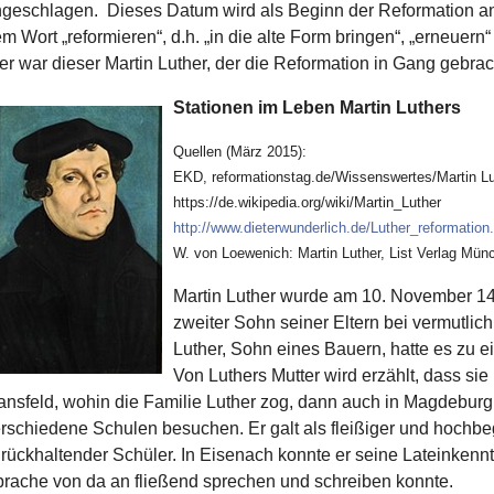
geschlagen. Dieses Datum wird als Beginn der Reformation ang
m Wort „reformieren“, d.h. „in die alte Form bringen“, „erneuern“ 
r war dieser Martin Luther, der die Reformation in Gang gebra
Stationen im Leben Martin Luthers
Quellen (März 2015):
EKD, reformationstag.de/Wissenswertes/Martin Lu
https://de.wikipedia.org/wiki/Martin_Luther
http://www.dieterwunderlich.de/Luther_reformation
W. von Loewenich: Martin Luther, List Verlag Mün
Martin Luther wurde am 10. November 148
zweiter Sohn seiner Eltern bei vermutli
Luther, Sohn eines Bauern, hatte es zu
Von Luthers Mutter wird erzählt, dass sie 
nsfeld, wohin die Familie Luther zog, dann auch in Magdeburg
rschiedene Schulen besuchen. Er galt als fleißiger und hochbega
rückhaltender Schüler. In Eisenach konnte er seine Lateinkennt
rache von da an fließend sprechen und schreiben konnte.