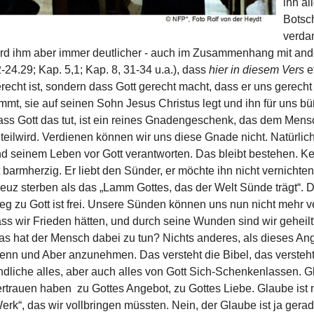
ihn al
Botsch
verda
rd ihm aber immer deutlicher - auch im Zusammenhang mit and
-24.29; Kap. 5,1; Kap. 8, 31-34 u.a.), dass
hier in diesem Vers
e
recht ist, sondern dass Gott gerecht macht, dass er uns gerech
mmt, sie auf seinen Sohn Jesus Christus legt und ihn für uns bü
ss Gott das tut, ist ein reines Gnadengeschenk, das dem Men
teilwird. Verdienen können wir uns diese Gnade nicht. Natürli
d seinem Leben vor Gott verantworten. Das bleibt bestehen. Ke
t barmherzig. Er liebt den Sünder, er möchte ihn nicht vernicht
euz sterben als das „Lamm Gottes, das der Welt Sünde trägt“. D
g zu Gott ist frei. Unsere Sünden können uns nun nicht mehr ve
ss wir Frieden hätten, und durch seine Wunden sind wir geheilt“
s hat der Mensch dabei zu tun? Nichts anderes, als dieses A
nn und Aber anzunehmen. Das versteht die Bibel, das versteht
ndliche alles, aber auch alles von Gott Sich-Schenkenlassen.
rtrauen haben zu Gottes Angebot, zu Gottes Liebe. Glaube ist 
erk“, das wir vollbringen müssten. Nein, der Glaube ist ja ge