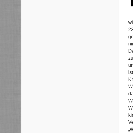
wi
22
ge
ni
Da
zu
un
is
Kr
We
da
Wa
We
ki
Ve
„W