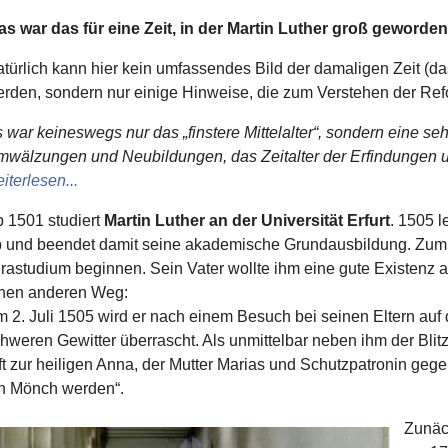
s war das für eine Zeit, in der Martin Luther groß geworden
türlich kann hier kein umfassendes Bild der damaligen Zeit (
rden, sondern nur einige Hinweise, die zum Verstehen der Refo
 war keineswegs nur das „finstere Mittelalter“, sondern eine seh
wälzungen und Neubildungen, das Zeitalter der Erfindungen 
iterlesen...
 1501 studiert
Martin Luther an der Universität Erfurt
. 1505 
 und beendet damit seine akademische Grundausbildung. Zum
rastudium beginnen. Sein Vater wollte ihm eine gute Existenz a
nen anderen Weg:
 2. Juli 1505 wird er nach einem Besuch bei seinen Eltern au
hweren Gewitter überrascht. Als unmittelbar neben ihm der Blitz
ft zur heiligen Anna, der Mutter Marias und Schutzpatronin gegen 
n Mönch werden“.
Zunäch