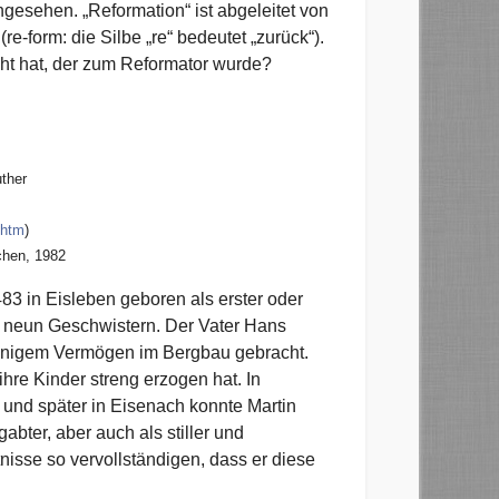
esehen. „Reformation“ ist abgeleitet von
(re-form: die Silbe „re“ bedeutet „zurück“).
cht hat, der zum Reformator wurde?
ther
.htm
)
chen, 1982
3 in Eisleben geboren als erster oder
ch neun Geschwistern. Der Vater Hans
 einigem Vermögen im Bergbau gebracht.
ihre Kinder streng erzogen hat. In
 und später in Eisenach konnte Martin
bter, aber auch als stiller und
nisse so vervollständigen, dass er diese