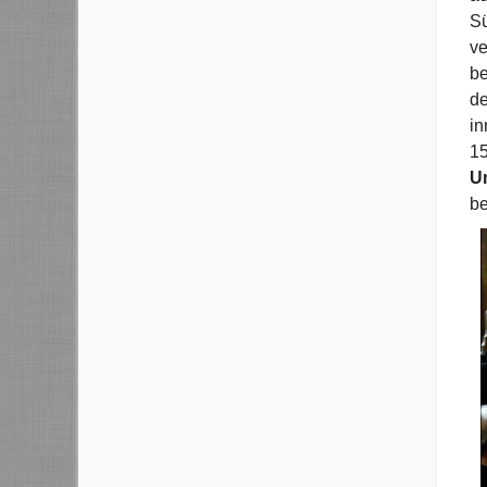
Sü
ve
be
de
in
15
Un
be