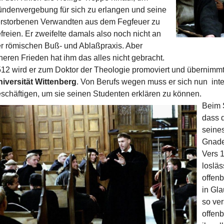
ndenvergebung für sich zu erlangen und seine
rstorbenen Verwandten aus dem Fegfeuer zu
freien. Er zweifelte damals also noch nicht an
r römischen Buß- und Ablaßpraxis. Aber
neren Frieden hat ihm das alles nicht gebracht.
12 wird er zum Doktor der Theologie promoviert und übernimmt 
iversität
Wittenberg
. Von Berufs wegen muss er sich nun inte
schäftigen, um sie seinen Studenten erklären zu können.
Beim 
dass 
seine
Gnade 
Vers 1
losläs
offenb
in Gla
so ve
offenb