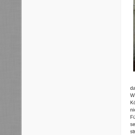
da
Wi
Kö
ni
Fü
se
st