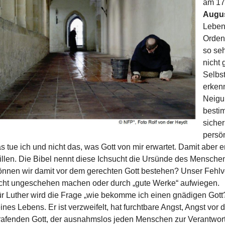
am 17
Augus
Leben 
Orden
so seh
nicht 
Selbs
erkenn
Neigu
bestim
sicher
persön
s tue ich und nicht das, was Gott von mir erwartet. Damit aber
llen. Die Bibel nennt diese Ichsucht die Ursünde des Mensche
nnen wir damit vor dem gerechten Gott bestehen? Unser Fehlv
cht ungeschehen machen oder durch „gute Werke“ aufwiegen.
r Luther wird die Frage „wie bekomme ich einen gnädigen Got
ines Lebens. Er ist verzweifelt, hat furchtbare Angst, Angst vor
rafenden Gott, der ausnahmslos jeden Menschen zur Verantwort