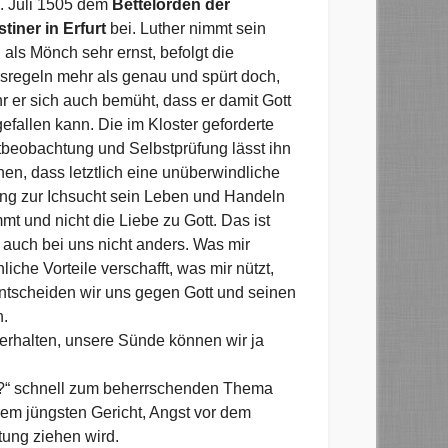
. Juli 1505 dem
Bettelorden der
tiner in Erfurt
bei. Luther nimmt sein
als Mönch sehr ernst, befolgt die
sregeln mehr als genau und spürt doch,
r er sich auch bemüht, dass er damit Gott
gefallen kann. Die im Kloster geforderte
tbeobachtung und Selbstprüfung lässt ihn
en, dass letztlich eine unüberwindliche
ng zur Ichsucht sein Leben und Handeln
mt und nicht die Liebe zu Gott. Das ist
 auch bei uns nicht anders. Was mir
liche Vorteile verschafft, was mir nützt,
 entscheiden wir uns gegen Gott und seinen
n.
erhalten, unsere Sünde können wir ja
t?“ schnell zum beherrschenden Thema
 dem jüngsten Gericht, Angst vor dem
ung ziehen wird.