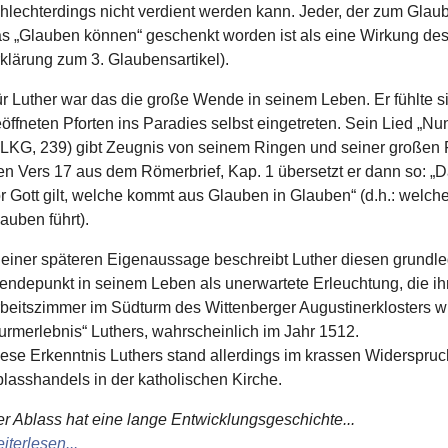
hlechterdings nicht verdient werden kann. Jeder, der zum Gla
s „Glauben können“ geschenkt worden ist als eine Wirkung des 
klärung zum 3. Glaubensartikel).
r Luther war das die große Wende in seinem Leben. Er fühlte s
öffneten Pforten ins Paradies selbst eingetreten. Sein Lied „Nun
LKG, 239) gibt Zeugnis von seinem Ringen und seiner großen 
n Vers 17 aus dem Römerbrief, Kap. 1 übersetzt er dann so: „Dar
r Gott gilt, welche kommt aus Glauben in Glauben“ (d.h.: we
auben führt).
 einer späteren Eigenaussage beschreibt Luther diesen grund
ndepunkt in seinem Leben als unerwartete Erleuchtung, die ih
beitszimmer im Südturm des Wittenberger Augustinerklosters w
urmerlebnis“ Luthers, wahrscheinlich im Jahr 1512.
ese Erkenntnis Luthers stand allerdings im krassen Widerspru
lasshandels in der katholischen Kirche.
r Ablass hat eine lange Entwicklungsgeschichte...
iterlesen...