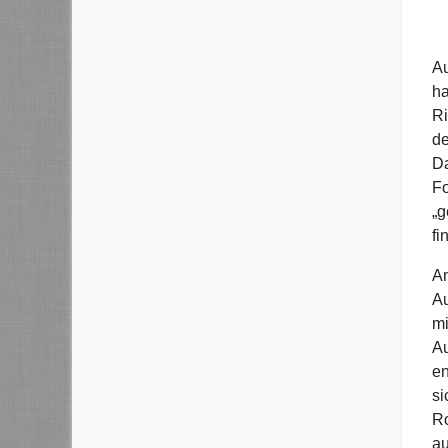
Au
ha
Ri
de
Da
Fo
„g
fi
Am
Au
mi
Au
en
si
Ro
au