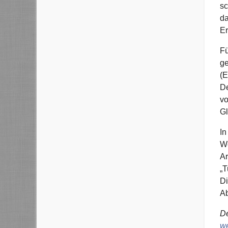
sc
da
Er
Fü
ge
(E
De
vo
Gl
In
We
Ar
„T
Di
Ab
De
we