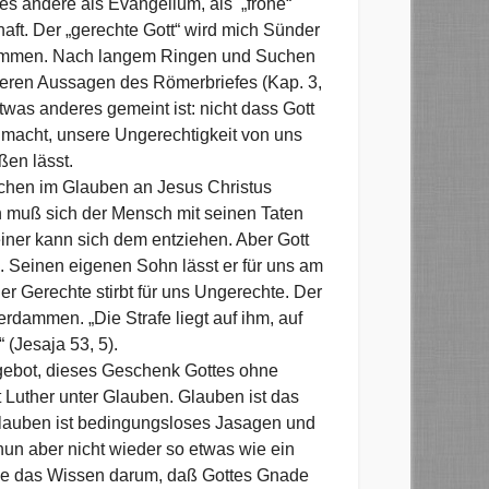
les andere als Evangelium, als „frohe“
aft. Der „gerechte Gott“ wird mich Sünder
mmen. Nach langem Ringen und Suchen
eren Aussagen des Römerbriefes (Kap. 3,
twas anderes gemeint ist: nicht dass Gott
t macht, unsere Ungerechtigkeit von uns
ßen lässt.
schen im Glauben an Jesus Christus
ch muß sich der Mensch mit seinen Taten
iner kann sich dem entziehen. Aber Gott
en. Seinen eigenen Sohn lässt er für uns am
er Gerechte stirbt für uns Ungerechte. Der
rdammen. „Die Strafe liegt auf ihm, auf
 (Jesaja 53, 5).
ngebot, dieses Geschenk Gottes ohne
 Luther unter Glauben. Glauben ist das
 Glauben ist bedingungsloses Jasagen und
nun aber nicht wieder so etwas wie ein
rade das Wissen darum, daß Gottes Gnade