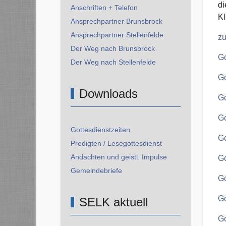
di
Anschriften + Telefon
Kl
Ansprechpartner Brunsbrock
Ansprechpartner Stellenfelde
zu
Der Weg nach Brunsbrock
Go
Der Weg nach Stellenfelde
Go
Downloads
Go
Go
Gottesdienstzeiten
Go
Predigten / Lesegottesdienst
Andachten und geistl. Impulse
Go
Gemeindebriefe
Go
Go
SELK aktuell
Go