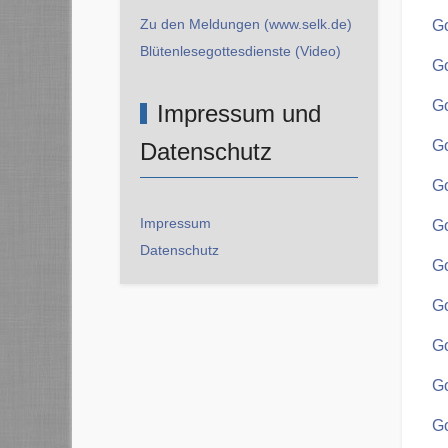
Zu den Meldungen (www.selk.de)
Go
Blütenlesegottesdienste (Video)
Go
Go
Impressum und
Go
Datenschutz
Go
Impressum
Go
Datenschutz
Go
Go
Go
Go
Go